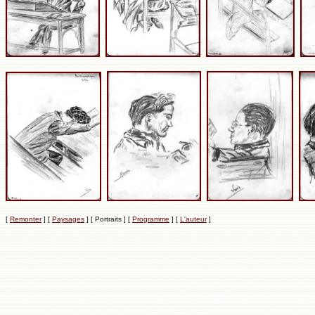
[
Remonter
]
[
Paysages
]
[ Portraits ]
[
Programme
]
[
L'auteur
]